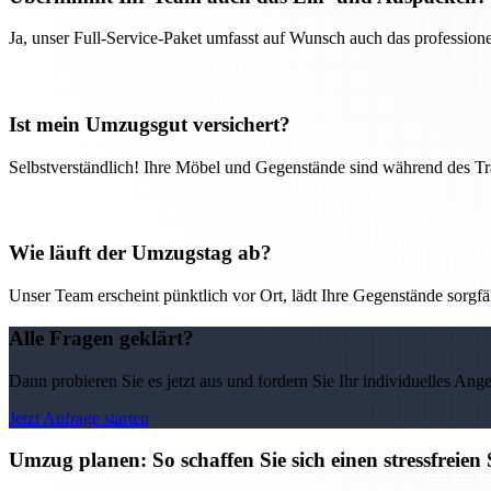
Ja, unser Full-Service-Paket umfasst auf Wunsch auch das professio
Ist mein Umzugsgut versichert?
Selbstverständlich! Ihre Möbel und Gegenstände sind während des Tra
Wie läuft der Umzugstag ab?
Unser Team erscheint pünktlich vor Ort, lädt Ihre Gegenstände sorgfälti
Alle Fragen geklärt?
Dann probieren Sie es jetzt aus und fordern Sie Ihr individuelles Ang
Jetzt Anfrage starten
Umzug planen: So schaffen Sie sich einen stressfreie