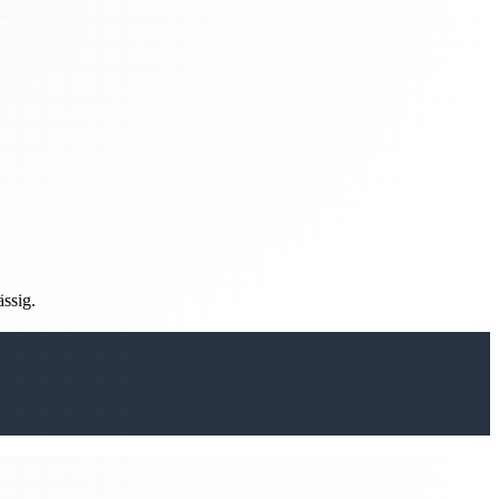
ässig.