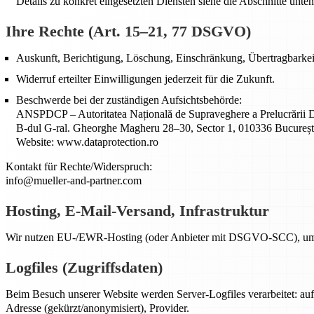
Details zu konkret eingesetzten Diensten siehe die Abschnitte unten
Ihre Rechte (Art. 15–21, 77 DSGVO)
Auskunft, Berichtigung, Löschung, Einschränkung, Übertragbarkei
Widerruf erteilter Einwilligungen jederzeit für die Zukunft.
Beschwerde bei der zuständigen Aufsichtsbehörde:
ANSPDCP – Autoritatea Națională de Supraveghere a Prelucrării D
B-dul G-ral. Gheorghe Magheru 28–30, Sector 1, 010336 Bucureș
Website: www.dataprotection.ro
Kontakt für Rechte/Widerspruch:
info@mueller-and-partner.com
Hosting, E-Mail-Versand, Infrastruktur
Wir nutzen EU-/EWR-Hosting (oder Anbieter mit DSGVO-SCC), um unse
Logfiles (Zugriffsdaten)
Beim Besuch unserer Website werden Server-Logfiles verarbeitet: a
Adresse (gekürzt/anonymisiert), Provider.