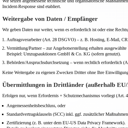
Wir setzen angemessene technische und organisatorische Maßnahmen 
Incident-Response sind etabliert.
Weitergabe von Daten / Empfänger
Wir geben Daten nur weiter, wenn es erforderlich ist oder eine Rechts
Auftragsverarbeiter (Art. 28 DSGVO) – z. B. Hosting, E-Mail, C
Vermittlung/Partner – zur Angebotserstellung erhalten ausgewählte
Beispiel: Umzugsauktionen GmbH & Co. KG (sofern genutzt).
Behörden/Anspruchsdurchsetzung – wenn rechtlich erforderlich (Art.
Keine Weitergabe zu eigenen Zwecken Dritter ohne Ihre Einwilligun
Übermittlungen in Drittländer (außerhalb E
Erfolgen nur, wenn Erfordernis + Schutzmechanismus vorliegt (Art. 
Angemessenheitsbeschluss, oder
Standardvertragsklauseln (SCC) inkl. ggf. zusätzlicher Maßnahmen
Zertifizierung (z. B. unter dem EU-US Data Privacy Framework).