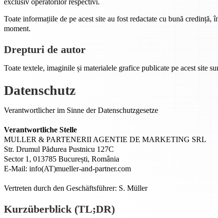
exclusiv operatorilor respectivi.
Toate informațiile de pe acest site au fost redactate cu bună credință, 
moment.
Drepturi de autor
Toate textele, imaginile și materialele grafice publicate pe acest site sun
Datenschutz
Verantwortlicher im Sinne der Datenschutzgesetze
Verantwortliche Stelle
MULLER & PARTENERII AGENTIE DE MARKETING SRL
Str. Drumul Pădurea Pustnicu 127C
Sector 1, 013785 București, România
E-Mail: info(AT)mueller-and-partner.com
Vertreten durch den Geschäftsführer: S. Müller
Kurzüberblick (TL;DR)