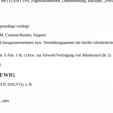
ein (TLS/HTTPS, Zugriffskontrollen, Datentrennung, Backups, „Privac
grundlage vorliegt:
RM, Consent-Banner, Support.
 Umzugsunternehmen bzw. Vermittlungspartner die hierfür erforderliche
 6 Abs. 1 lit. c) bzw. zur Abwehr/Verfolgung von Missbrauch (lit. f).
g.
U/EWR)
44 ff. DSGVO), z. B.
, oder