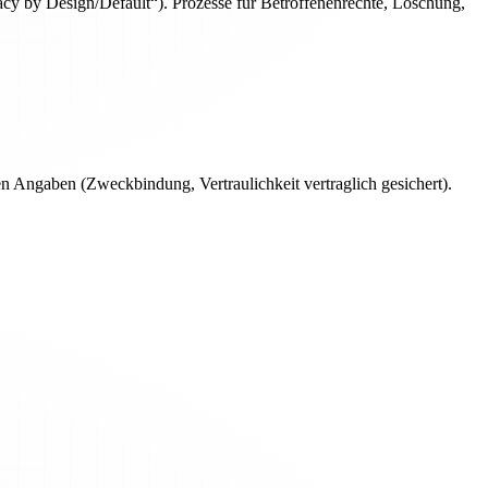
y by Design/Default“). Prozesse für Betroffenenrechte, Löschung,
n Angaben (Zweckbindung, Vertraulichkeit vertraglich gesichert).